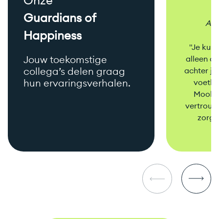
Guardians of
All
Happiness
"Je kunt
Jouw toekomstige
alleen d
collega’s delen graag
achter je
hun ervaringsverhalen.
voetbal
Mook e
vertrouw
zorgen