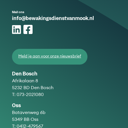
Mail ons
info@bewakingsdienstvanmook.nl
Meld je aan voor onze nieuwsbrief
Den Bosch
Afrikalaan 8
5232 BD Den Bosch
T:
073-2021080
Oss
Batavenweg 6b
5349 BB Oss
T:
0412-479567