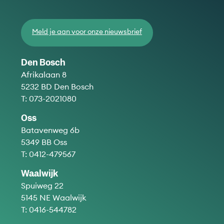
Meld je aan voor onze nieuwsbrief
Den Bosch
Afrikalaan 8
5232 BD Den Bosch
T:
073-2021080
Oss
Batavenweg 6b
5349 BB Oss
T:
0412-479567
Waalwijk
Spuiweg 22
5145 NE Waalwijk
T:
0416-544782