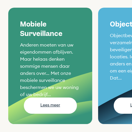
Mobiele
Object
Surveillance
Objectbeve
verzamel
Anderen moeten van uw
beveilige
eigendommen afblijven.
locaties. 
Maar helaas denken
anders en
sommige mensen daar
om een ei
anders over… Met onze
Dat...
mobiele surveillance
beschermen we uw woning
of uw bedrijf...
Lees meer