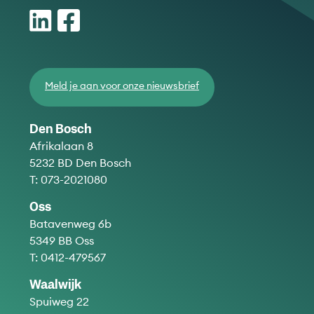
Meld je aan voor onze nieuwsbrief
Den Bosch
Afrikalaan 8
5232 BD Den Bosch
T:
073-2021080
Oss
Batavenweg 6b
5349 BB Oss
T:
0412-479567
Waalwijk
Spuiweg 22