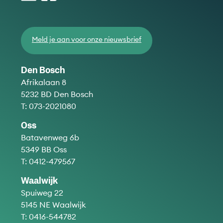
Meld je aan voor onze nieuwsbrief
Den Bosch
Afrikalaan 8
5232 BD Den Bosch
T:
073-2021080
Oss
Batavenweg 6b
5349 BB Oss
T:
0412-479567
Waalwijk
Spuiweg 22
5145 NE Waalwijk
T:
0416-544782